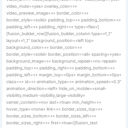
video_mute=»yes» overlay_color=»»
video_preview_image=»» border_color=»»
border_style=»solid» padding_top=»» padding_bottom=»»
padding_left=»» padding_right=»» type=»flex»]
[fusion_builder_row][fusion_builder_column type=»1_1″
layout=»1_1″ background_position=»left top»
background_color=»» border_color=»»
border_style=»solid» border_position=»all» spacing=»yes»
background_image=»» background_repeat=»no-repeat»
padding_top=»» padding_right=»» padding_bottom=»»
padding_left=»» margin_top=»0px» margin_bottom=»0px»
class=»» id=»» animation_type=»» animation_speed=»0.3″
animation_direction=»left» hide_on_mobile=»small-
visibility,medium-visibility,large-visibility»
center_content=»no» last=»true» min_height=»»
hover_type=»none» link=»» border_sizes_top=»»
border_sizes_bottom=»» border_sizes_left=»»
border_sizes_right=»» first=»true»][fusion_text