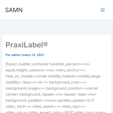
Ir
SAMN
al
contenido
PraxiLabel®
Por
admin
/
enero 15, 2021
[fusion_builder_container hundred_percent=»no»
equal_height_columns=»no» menu_anchor=»»
hide_on_mobile=»small-visibility,medium-visibility,large-
visibility» class=»» id=»» background_color=»»
background_image=»» background_position=»center
center» background_repeat=»no-repeat» fade=»no»
background_parallax=»none» parallax_speed=»0.3″
video_mp4=»» video_webm=»» video_ogv=»»
video_url=»» video_aspect_ratio=»16:9″ video_loop=»yes»