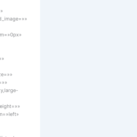
»»
nd_image=»»
tom=»0px»
»»
ize=»»
=»»
y,large-
height=»»
n=»left»