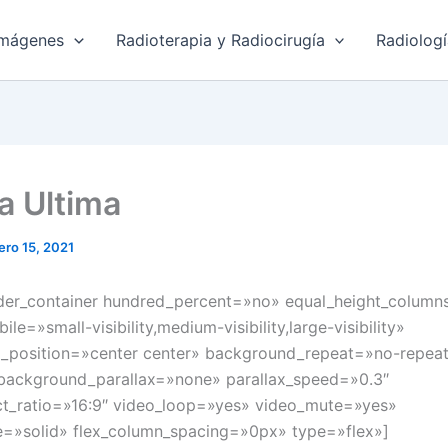
imágenes
Radioterapia y Radiocirugía
Radiolog
a Ultima
ero 15, 2021
lder_container hundred_percent=»no» equal_height_colum
le=»small-visibility,medium-visibility,large-visibility»
_position=»center center» background_repeat=»no-repea
background_parallax=»none» parallax_speed=»0.3″
t_ratio=»16:9″ video_loop=»yes» video_mute=»yes»
e=»solid» flex_column_spacing=»0px» type=»flex»]