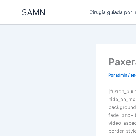
Ir
SAMN
al
Cirugía guiada por 
contenido
Paxer
Por
admin
/
en
[fusion_bui
hide_on_mobi
background
fade=»no» 
video_aspec
border_styl