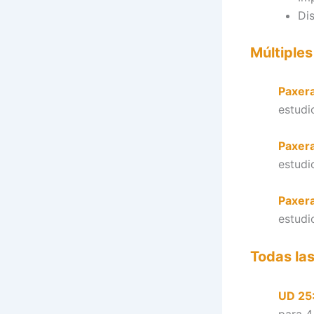
Di
Múltiples
Paxer
estudi
Paxer
estudi
Paxer
estudi
Todas la
UD 25
para 4