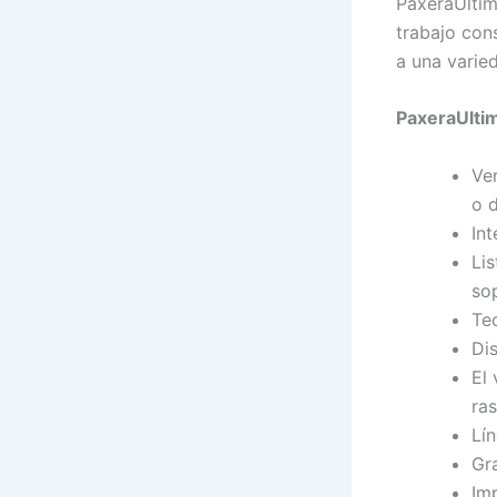
PaxeraUltim
trabajo con
a una varied
PaxeraUlti
Ver
o 
Int
Lis
so
Tec
Dis
El 
ras
Lín
Gr
Im