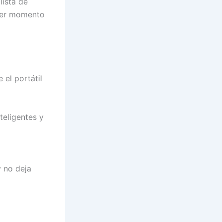
lista de
uier momento
 el portátil
teligentes y
y no deja