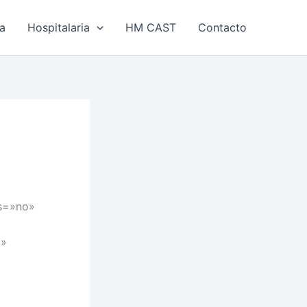
ía
Hospitalaria
HM CAST
Contacto
ns=»no»
t»