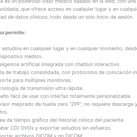
a es un poderoso visor médico basado en la web, con una 
solidada, que ofrece acceso en cualquier lugar y en cualq
ad de datos clínicos, todo desde un solo inicio de sesión.
ma permite:
 estudios en cualquier lugar y en cualquier momento, desde
dispositivo médico.
eligencia artificial integrada con chatbot interactivo.
ta de trabajo consolidada, con protocolos de colocación in
porte para múltiples monitores.
nología de transmisión ultra rápida.
eño fácil de usar con interfaz totalmente personalizable.
visor mejorado de huella zero “ZPF”, no requiere descarga 
tro.
ea de tiempo gráfico del historial clínico del paciente.
abar CD/ DVDs y exportar estudios sin esfuerzo.
portar archivos DICOM y no DICOM.