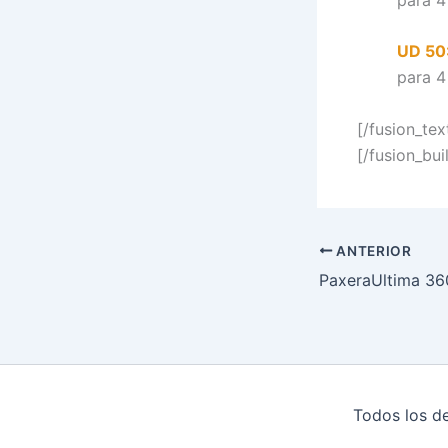
UD 50
para 4
[/fusion_tex
[/fusion_bui
ANTERIOR
PaxeraUltima 36
Todos los d