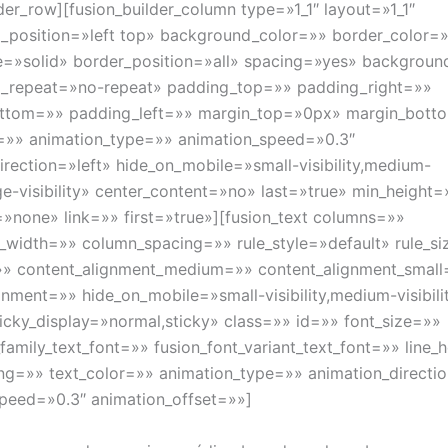
lder_row][fusion_builder_column type=»1_1″ layout=»1_1″
_position=»left top» background_color=»» border_color=
e=»solid» border_position=»all» spacing=»yes» backgrou
_repeat=»no-repeat» padding_top=»» padding_right=»»
ttom=»» padding_left=»» margin_top=»0px» margin_bot
=»» animation_type=»» animation_speed=»0.3″
irection=»left» hide_on_mobile=»small-visibility,medium-
arge-visibility» center_content=»no» last=»true» min_height=
»none» link=»» first=»true»][fusion_text columns=»»
width=»» column_spacing=»» rule_style=»default» rule_s
=»» content_alignment_medium=»» content_alignment_small
gnment=»» hide_on_mobile=»small-visibility,medium-visibilit
 sticky_display=»normal,sticky» class=»» id=»» font_size=»»
_family_text_font=»» fusion_font_variant_text_font=»» line_
ing=»» text_color=»» animation_type=»» animation_directio
peed=»0.3″ animation_offset=»»]