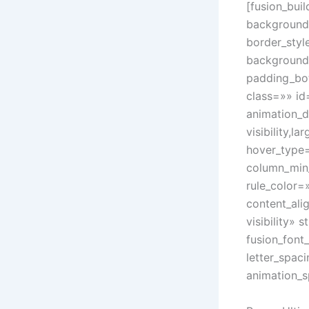
[fusion_bui
background
border_styl
background
padding_bo
class=»» id
animation_d
visibility,l
hover_type=
column_min_
rule_color
content_ali
visibility»
fusion_font
letter_spac
animation_s