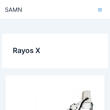
Ir
SAMN
al
contenido
Rayos X